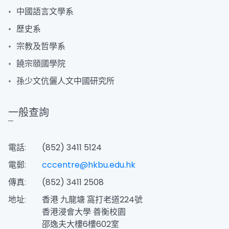
中國語言文學系
歷史系
宗教及哲學系
饒宗頤國學院
孫少文伉儷人文中國研究所
一般查詢
電話:
(852) 3411 5124
電郵:
cccentre@hkbu.edu.hk
傳真:
(852) 3411 2508
地址:
香港 九龍塘 窩打老道224號
香港浸會大學 善衡校園
邵逸夫大樓6樓602室